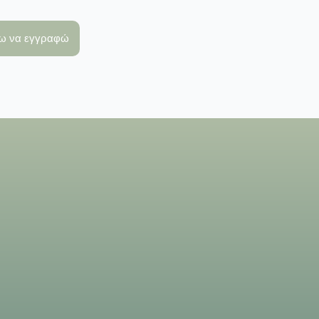
λω να εγγραφώ