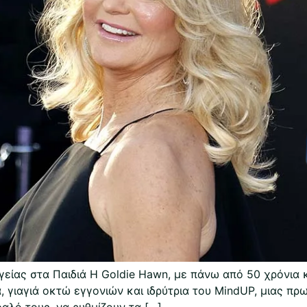
γείας στα Παιδιά Η Goldie Hawn, με πάνω από 50 χρόνια 
α, γιαγιά οκτώ εγγονιών και ιδρύτρια του MindUP, μιας π
αλό τους, να ρυθμίζουν τα […]