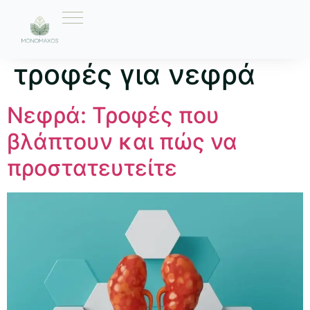
Ετικέτα:
καλύτερες
τροφές για νεφρά
Νεφρά: Τροφές που
βλάπτουν και πώς να
προστατευτείτε