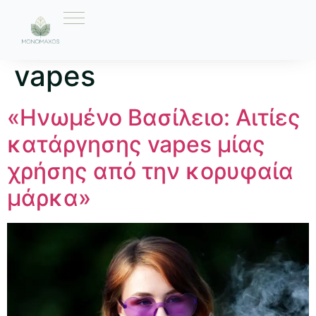
Ετικέτα:
κανονισμοί
vapes
«Ηνωμένο Βασίλειο: Αιτίες
κατάργησης vapes μίας
χρήσης από την κορυφαία
μάρκα»