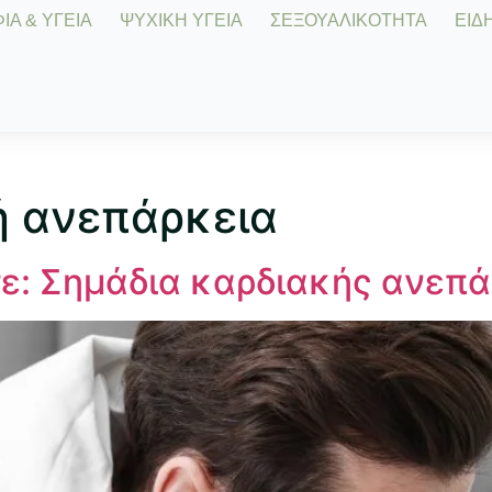
Α & ΥΓΕΙΑ
ΨΥΧΙΚΗ ΥΓΕΙΑ
ΣΕΞΟΥΑΛΙΚΟΤΗΤΑ
ΕΙΔΗ
ή ανεπάρκεια
ε: Σημάδια καρδιακής ανεπά