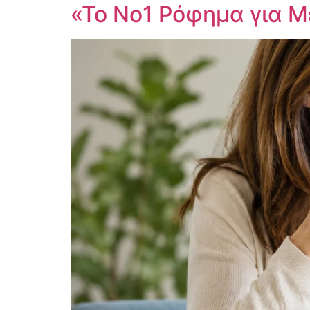
«Το Νο1 Ρόφημα για Μ