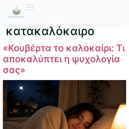
Ετικέτα:
κατακαλόκαιρο
«Κουβέρτα το καλοκαίρι: Τι
αποκαλύπτει η ψυχολογία
σας»