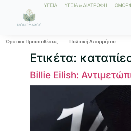
ΥΓΕΙΑ
ΥΓΕΙΑ & ΔΙΑΤΡΟΦΗ
ΟΜΟΡΦΙ
Όροι και Προϋποθέσεις
Πολιτική Απορρήτου
Ετικέτα:
καταπίεσ
Billie Eilish: Αντιμετ