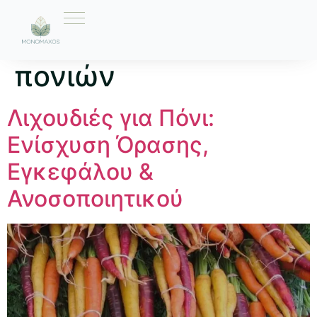
Ετικέτα:
λιχουδιά
πονιών
Λιχουδιές για Πόνι:
Ενίσχυση Όρασης,
Εγκεφάλου &
Ανοσοποιητικού