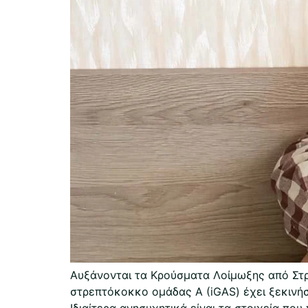
Αυξάνονται τα Κρούσματα Λοίμωξης από Στρ
στρεπτόκοκκο ομάδας Α (iGAS) έχει ξεκινήσ
Ιδιαίτερα ανησυχητικά είναι τα στοιχεία που