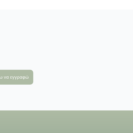
λω να εγγραφώ