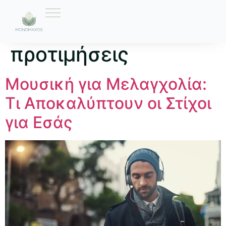
Ετικέτα:
μουσικές
προτιμήσεις
Μουσική για Μελαγχολία:
Τι Αποκαλύπτουν οι Στίχοι
για Εσάς