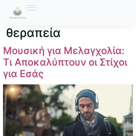
Ετικέτα:
μουσική
θεραπεία
Μουσική για Μελαγχολία:
Τι Αποκαλύπτουν οι Στίχοι
για Εσάς