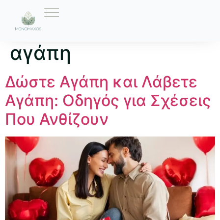
Ετικέτα:
πάρτε
αγάπη
Δώστε Αγάπη και Λάβετε
Αγάπη: Οδηγός για Σχέσεις
Που Ανθίζουν