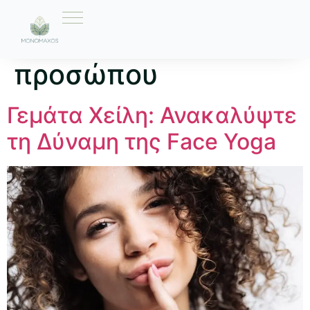
Ετικέτα:
περιποίηση
προσώπου
Γεμάτα Χείλη: Ανακαλύψτε
τη Δύναμη της Face Yoga