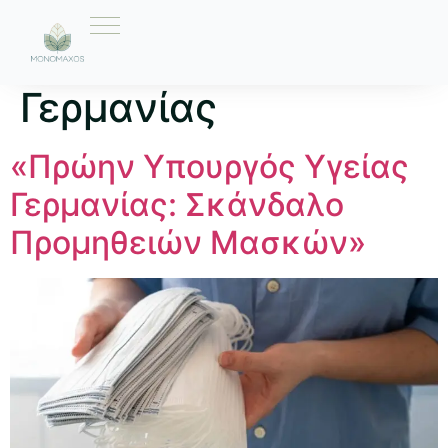
Ετικέτα:
πολιτική
Γερμανίας
«Πρώην Υπουργός Υγείας
Γερμανίας: Σκάνδαλο
Προμηθειών Μασκών»