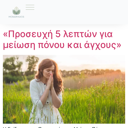
Ετικέτα:
Πόνος
«Προσευχή 5 λεπτών για
μείωση πόνου και άγχους»