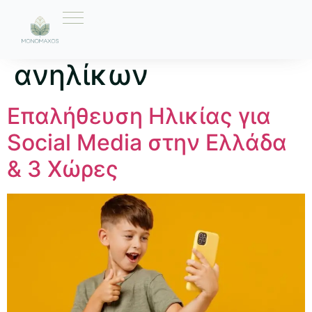
Ετικέτα:
προστασία
ανηλίκων
Επαλήθευση Ηλικίας για
Social Media στην Ελλάδα
& 3 Χώρες