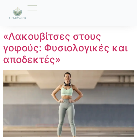
Ετικέτα:
Σώμα
«Λακουβίτσες στους
γοφούς: Φυσιολογικές και
αποδεκτές»