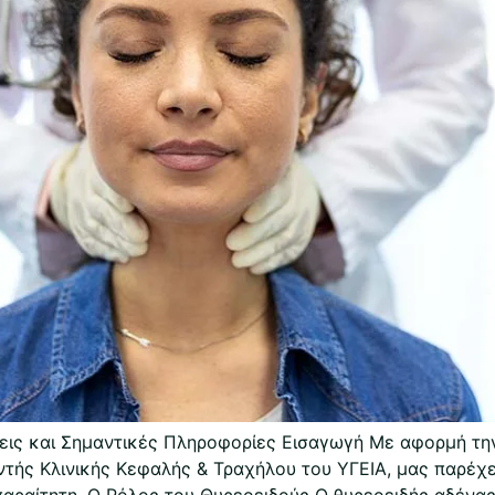
εις και Σημαντικές Πληροφορίες Εισαγωγή Με αφορμή τη
ντής Κλινικής Κεφαλής & Τραχήλου του ΥΓΕΙΑ, μας παρέχε
παραίτητη. Ο Ρόλος του Θυρεοειδούς Ο θυρεοειδής αδένας 