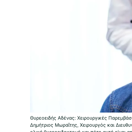
Θυρεοειδής Αδένας: Χειρουργικές Παρεμβάσ
Δημήτριος Μωραΐτης, Χειρουργός και Διευθυ
ολική θυρεοειδεκτομή και πότε αυτή είναι α