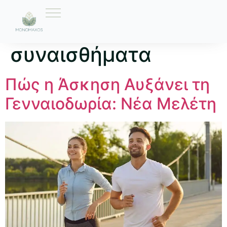
Ετικέτα:
θετικά
συναισθήματα
Πώς η Άσκηση Αυξάνει τη
Γενναιοδωρία: Νέα Μελέτη