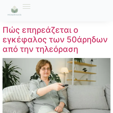
Ετικέτα:
Τηλεόραση
Πώς επηρεάζεται ο
εγκέφαλος των 50άρηδων
από την τηλεόραση