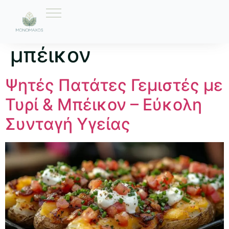
Ετικέτα:
τυρί και
μπέικον
Ψητές Πατάτες Γεμιστές με
Τυρί & Μπέικον – Εύκολη
Συνταγή Υγείας