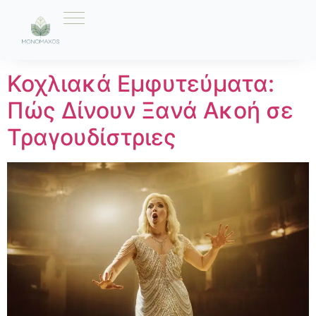
Ετικέτα:
Βαρηκοΐα
Κοχλιακά Εμφυτεύματα:
Πώς Δίνουν Ξανά Ακοή σε
Τραγουδίστριες