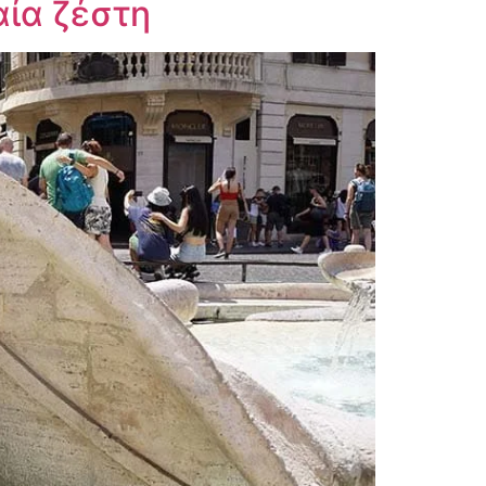
αία ζέστη