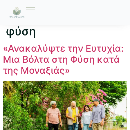
Ετικέτα:
βόλτα στη
φύση
«Ανακαλύψτε την Ευτυχία:
Μια Βόλτα στη Φύση κατά
της Μοναξιάς»