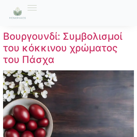
Ετικέτα:
Βουργουνδί
Βουργουνδί: Συμβολισμοί
του κόκκινου χρώματος
του Πάσχα