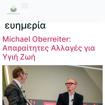
Ετικέτα:
υγεία και
ευημερία
Michael Oberreiter:
Απαραίτητες Αλλαγές για
Υγιή Ζωή