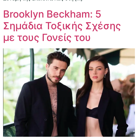
Brooklyn Beckham: 5
Σημάδια Τοξικής Σχέσης
με τους Γονείς του