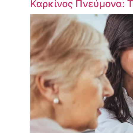
Καρκίνος Πνεύμονα: Τ