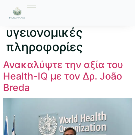
Ετικέτα:
υγειονομικές
πληροφορίες
Ανακαλύψτε την αξία του
Health-IQ με τον Δρ. João
Breda