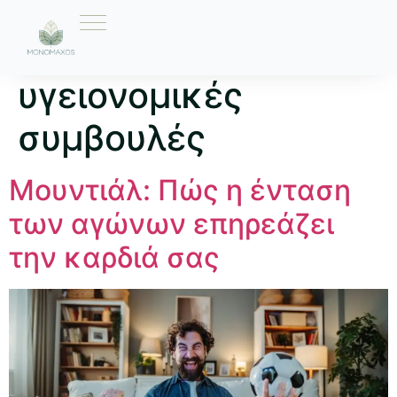
Ετικέτα:
υγειονομικές
συμβουλές
Μουντιάλ: Πώς η ένταση
των αγώνων επηρεάζει
την καρδιά σας