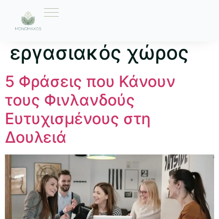
Ετικέτα:
υγιής
εργασιακός χώρος
5 Φράσεις που Κάνουν
τους Φινλανδούς
Ευτυχισμένους στη
Δουλειά