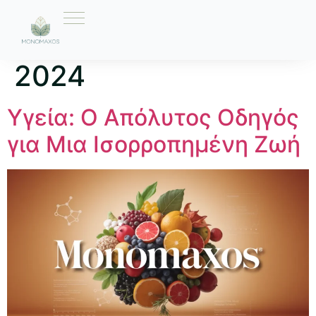
Ημέρα:
2 Οκτωβρίου
2024
Υγεία: Ο Απόλυτος Οδηγός
για Μια Ισορροπημένη Ζωή