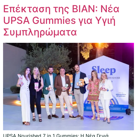
Επέκταση της ΒΙΑΝ: Νέα
UPSA Gummies για Υγιή
Συμπληρώματα
UPSA Nourished 7 in 1 Gummies: Η Νέα Γενιά