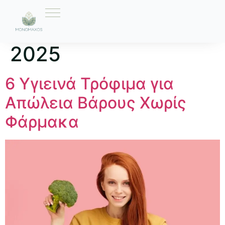
Ημέρα:
15 Ιουλίου
2025
6 Υγιεινά Τρόφιμα για
Απώλεια Βάρους Χωρίς
Φάρμακα