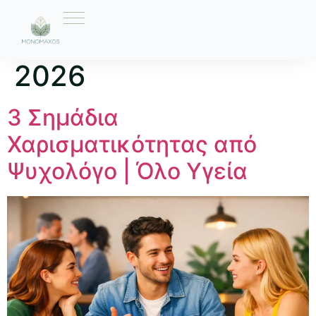
Ημέρα:
31 Μαρτίου
2026
3 Σημάδια
Χαρισματικότητας από
Ψυχολόγο | Όλο Υγεία