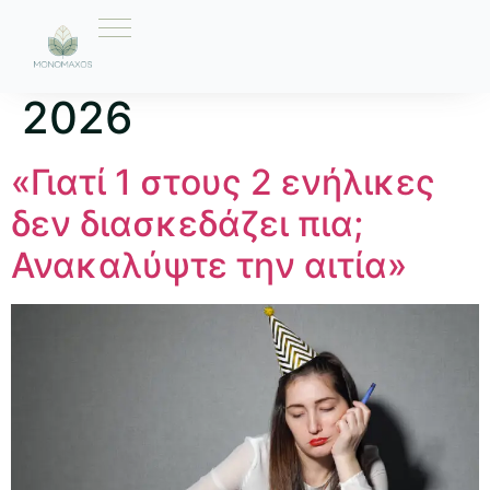
Ημέρα:
30 Μαΐου
2026
«Γιατί 1 στους 2 ενήλικες
δεν διασκεδάζει πια;
Ανακαλύψτε την αιτία»