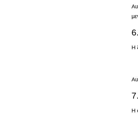
Αυ
με
6
Η 
Αυ
7
Η 