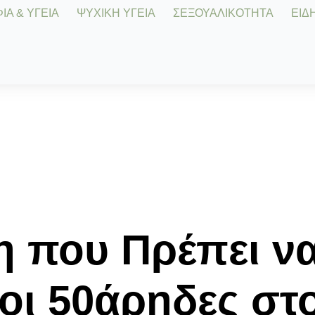
Α & ΥΓΕΙΑ
ΨΥΧΙΚΗ ΥΓΕΙΑ
ΣΕΞΟΥΑΛΙΚΟΤΗΤΑ
ΕΙΔΗ
η που Πρέπει ν
οι 50άρηδες στ