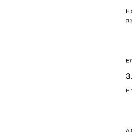
Η 
πρ
Επ
3
Η 
Αυ