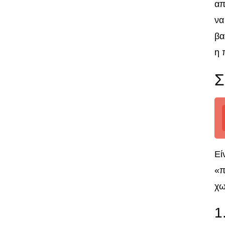
απ
να
βα
η 
Σ
Εί
«π
χω
1