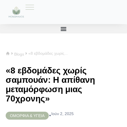
«8 εβδομάδες χωρίς...
Blogs
«8 εβδομάδες χωρίς
σαμπουάν: Η απίθανη
μεταμόρφωση μιας
70χρονης»
Ιούν 2, 2025
•
ΟΜΟΡΦΙΑ & ΥΓΕΙΑ