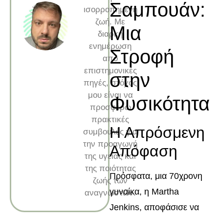
Σαμπουάν:
ισορροπημένη
ζωή. Με
Μια
διαρκή
ενημέρωση
Στροφή
από
επιστημονικές
στην
πηγές, στόχος
μου είναι να
Φυσικότητα
προσφέρω
πρακτικές
Η Απρόσμενη
συμβουλές για
την προαγωγή
Απόφαση
της υγείας και
της ποιότητας
Πρόσφατα, μια 70χρονη
ζωής των
γυναίκα, η Martha
αναγνωστών.
Jenkins, αποφάσισε να