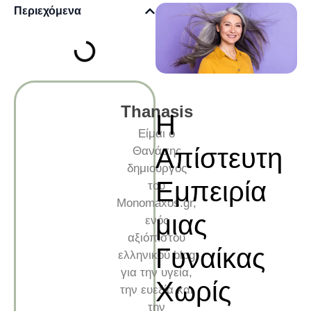
Περιεχόμενα
Thanasis
Η
Είμαι ο
Απίστευτη
Θανάσης
δημιουργός
Εμπειρία
του
Monomaxos.gr,
μιας
ενός
αξιόπιστου
Γυναίκας
ελληνικού blog
για την υγεία,
Χωρίς
την ευεξία και
την