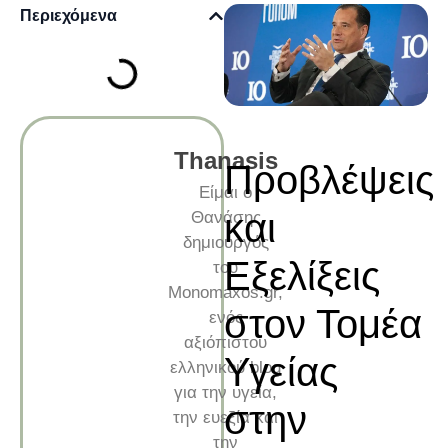
Περιεχόμενα
Thanasis
Προβλέψεις
Είμαι ο
και
Θανάσης
δημιουργός
Εξελίξεις
του
Monomaxos.gr,
στον Τομέα
ενός
αξιόπιστου
Υγείας
ελληνικού blog
για την υγεία,
στην
την ευεξία και
την