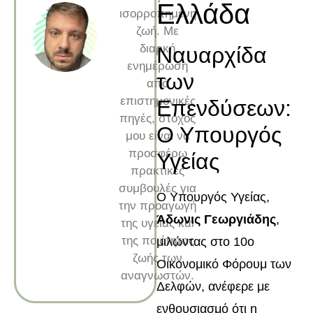
Ελλάδα
ισορροπημένη
ζωή. Με
διαρκή
Ναυαρχίδα
ενημέρωση
των
από
επιστημονικές
Επενδύσεων:
πηγές, στόχος
Ο Υπουργός
μου είναι να
προσφέρω
Υγείας
πρακτικές
συμβουλές για
Ο Υπουργός Υγείας,
την προαγωγή
Άδωνις Γεωργιάδης
,
της υγείας και
της ποιότητας
μιλώντας στο 10ο
ζωής των
Οικονομικό Φόρουμ των
αναγνωστών.
Δελφών, ανέφερε με
ενθουσιασμό ότι η