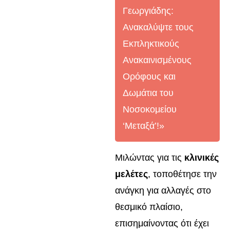
Γεωργιάδης:
Ανακαλύψτε τους
Εκπληκτικούς
Ανακαινισμένους
Ορόφους και
Δωμάτια του
Νοσοκομείου
‘Μεταξά’!»
Μιλώντας για τις
κλινικές
μελέτες
, τοποθέτησε την
ανάγκη για αλλαγές στο
θεσμικό πλαίσιο,
επισημαίνοντας ότι έχει