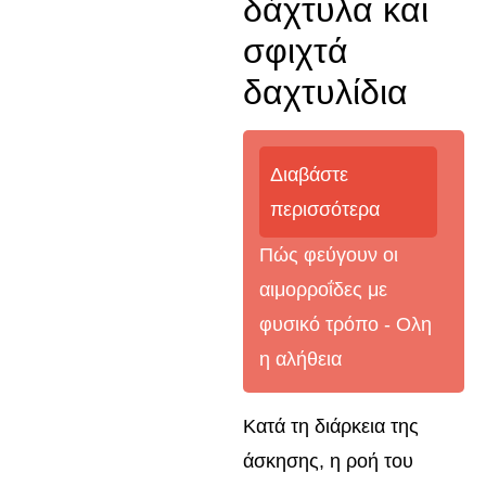
δάχτυλα και
σφιχτά
δαχτυλίδια
Διαβάστε
περισσότερα
Πώς φεύγουν οι
αιμορροΐδες με
φυσικό τρόπο - Oλη
η αλήθεια
Κατά τη διάρκεια της
άσκησης, η ροή του