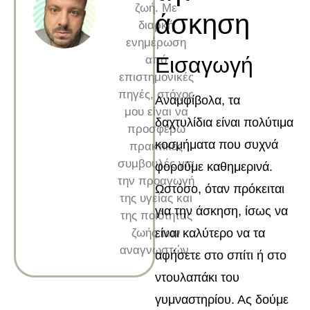
ζωή. Με
άσκηση
διαρκή
ενημέρωση
Εισαγωγή
από
επιστημονικές
πηγές, στόχος
Αναμφίβολα, τα
μου είναι να
δαχτυλίδια είναι πολύτιμα
προσφέρω
κοσμήματα που συχνά
πρακτικές
συμβουλές για
φορούμε καθημερινά.
την προαγωγή
Ωστόσο, όταν πρόκειται
της υγείας και
για την άσκηση, ίσως να
της ποιότητας
ζωής των
είναι καλύτερο να τα
αναγνωστών.
αφήσετε στο σπίτι ή στο
ντουλαπάκι του
γυμναστηρίου. Ας δούμε