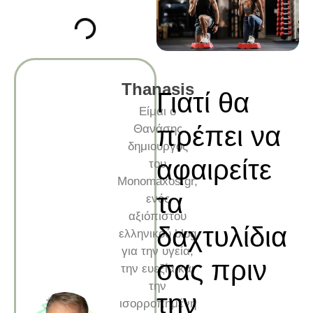
Thanasis
Γιατί θα
Είμαι ο
πρέπει να
Θανάσης
δημιουργός
αφαιρείτε
του
Monomaxos.gr,
τα
ενός
αξιόπιστου
δαχτυλίδια
ελληνικού blog
για την υγεία,
σας πριν
την ευεξία και
την
την
ισορροπημένη