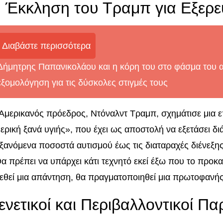
 Έκκληση του Τραμπ για Εξερ
Διαβάστε περισσότερα
Δήμητρης Παπανικολάου και η κόρη του στο φάσμα του α
εξομολόγηση για τις δύσκολες στιγμές τους
Αμερικανός πρόεδρος, Ντόναλντ Τραμπ, σχημάτισε μια επ
ερική ξανά υγιής», που έχει ως αποστολή να εξετάσει 
ξανόμενα ποσοστά αυτισμού έως τις διαταραχές διένεξη
α πρέπει να υπάρχει κάτι τεχνητό εκεί έξω που το προκα
εθεί μια απάντηση, θα πραγματοποιηθεί μια πρωτοφανή
ενετικοί και Περιβαλλοντικοί Π