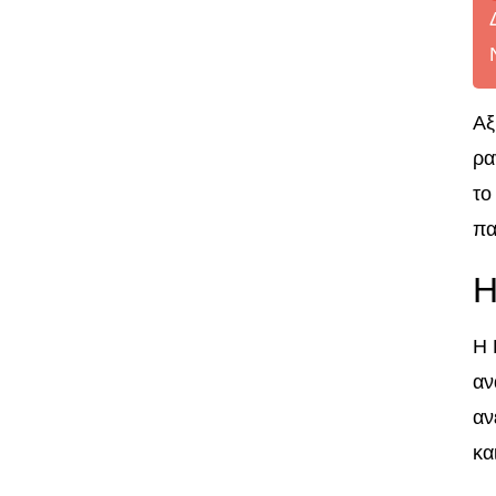
Αξ
ρα
το
πα
Η
Η 
αν
αν
κα