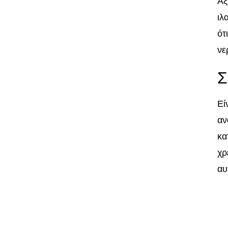
Αξ
ιλ
ότ
νε
Σ
Εί
αν
κα
χρ
αυ