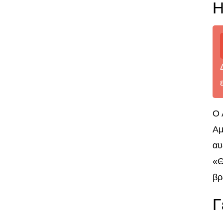
Η
Ο 
Αμ
αυ
«Θ
βρ
Γ