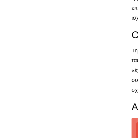
επ
ισ
Ο
Τη
τα
«έ
συ
σχ
Α