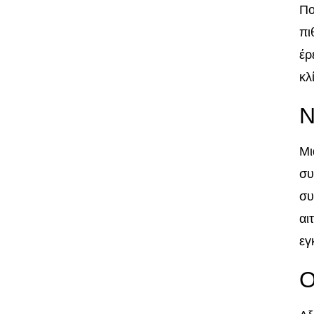
Πο
πι
έρ
κλ
Ν
Μι
συ
συ
αι
εγ
Ο