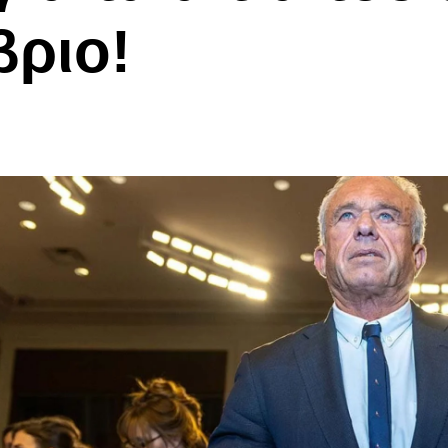
βριο!