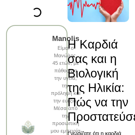
Manolis
Η Καρδιά
Είμαι ο
σας και η
Μανώλης,
45 ετών, με
Βιολογική
πάθος για
την υγεία,
της Ηλικία:
την
πρόληψη και
Πώς να την
την ευεξία.
Μέσα από
Προστατεύσ
την
προσωπική
μου εμπειρία
Γνωρίζατε ότι η καρδιά