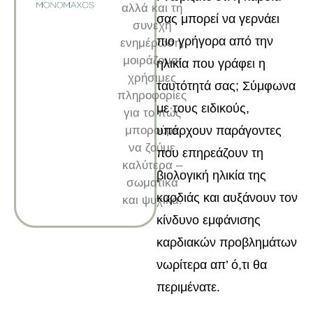
αλλά και τη
σας μπορεί να γερνάει
συνεχή
πιο γρήγορα από την
ενημέρωση,
μοιράζομαι
ηλικία που γράφει η
χρήσιμες
ταυτότητά σας; Σύμφωνα
πληροφορίες
με τους ειδικούς,
για το πώς
μπορούμε
υπάρχουν παράγοντες
να ζούμε
που επηρεάζουν τη
καλύτερα –
βιολογική ηλικία της
σωματικά
καρδιάς και αυξάνουν τον
και ψυχικά.
κίνδυνο εμφάνισης
καρδιακών προβλημάτων
νωρίτερα απ’ ό,τι θα
περιμένατε.