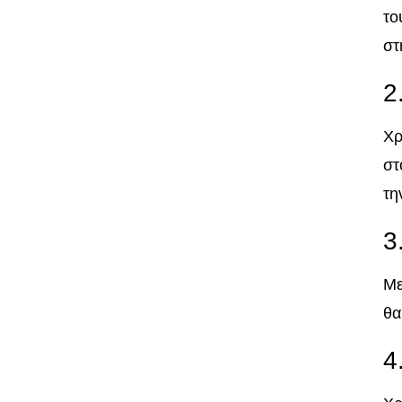
το
στ
2
Χρ
στ
τη
3
Με
θα
4