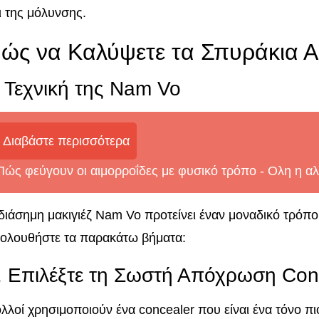
ι της μόλυνσης.
ώς να Καλύψετε τα Σπυράκια Α
 Τεχνική της Nam Vo
Διαβάστε περισσότερα
Πώς φεύγουν οι αιμορροΐδες με φυσικό τρόπο - Oλη η αλ
διάσημη μακιγιέζ Nam Vo προτείνει έναν μοναδικό τρόπ
ολουθήστε τα παρακάτω βήματα:
. Επιλέξτε τη Σωστή Απόχρωση Con
λλοί χρησιμοποιούν ένα concealer που είναι ένα τόνο πι