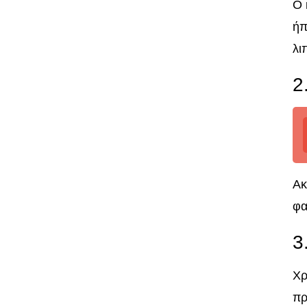
Ο 
ήπ
λι
2
Ακ
φα
3
Χρ
πρ