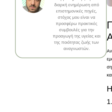
διαρκή ενημέρωση από
επιστημονικές πηγές,
στόχος μου είναι να
Π
προσφέρω πρακτικές
συμβουλές για την
Α
προαγωγή της υγείας και
της ποιότητας ζωής των
αναγνωστών.
Αν
εμ
ση
κα
Η
1