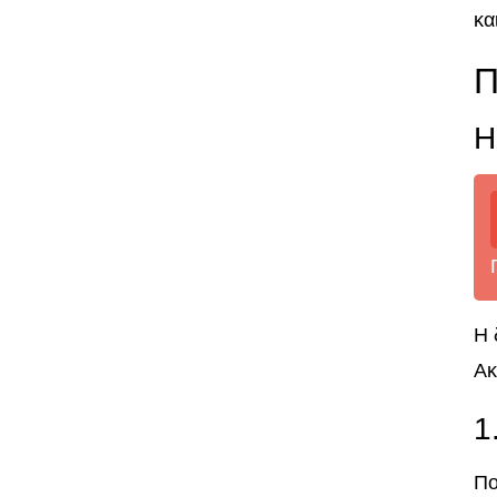
κα
Π
Η
Η 
Ακ
1
Πο