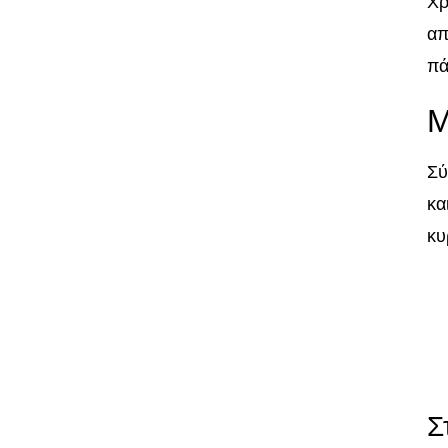
Χρ
απ
πά
Μ
Σύ
κα
κυ
Σ