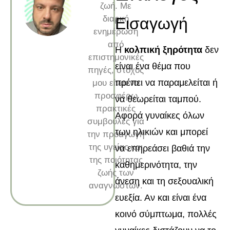
ζωή. Με
διαρκή
Εισαγωγή
ενημέρωση
από
Η
κολπική ξηρότητα
δεν
επιστημονικές
είναι ένα θέμα που
πηγές, στόχος
πρέπει να παραμελείται ή
μου είναι να
προσφέρω
να θεωρείται ταμπού.
πρακτικές
Αφορά γυναίκες όλων
συμβουλές για
των ηλικιών και μπορεί
την προαγωγή
της υγείας και
να επηρεάσει βαθιά την
της ποιότητας
καθημερινότητα, την
ζωής των
άνεση και τη σεξουαλική
αναγνωστών.
ευεξία. Αν και είναι ένα
κοινό σύμπτωμα, πολλές