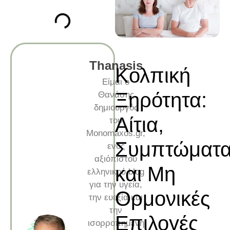
Thanasis
Κολπική
Είμαι ο
Ξηρότητα:
Θανάσης
δημιουργός
Αίτια,
του
Monomaxos.gr,
Συμπτώματ
ενός
αξιόπιστου
και Μη
ελληνικού blog
για την υγεία,
Ορμονικές
την ευεξία και
την
Επιλογές
ισορροπημένη