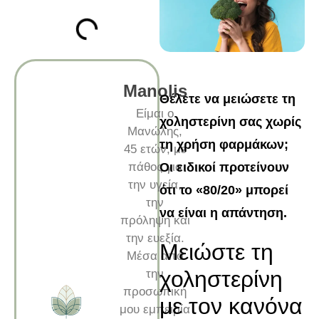
Manolis
Θέλετε να μειώσετε τη
Είμαι ο
χοληστερίνη σας χωρίς
Μανώλης,
τη χρήση φαρμάκων;
45 ετών, με
πάθος για
Οι ειδικοί προτείνουν
την υγεία,
ότι το «80/20» μπορεί
την
να είναι η απάντηση.
πρόληψη και
την ευεξία.
Μειώστε τη
Μέσα από
χοληστερίνη
την
προσωπική
με τον κανόνα
μου εμπειρία