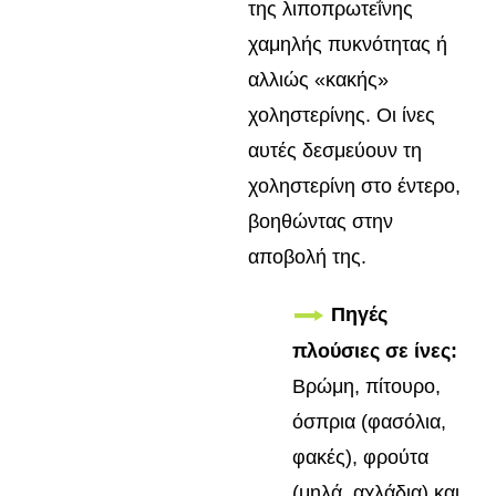
της λιποπρωτεΐνης
χαμηλής πυκνότητας ή
αλλιώς «κακής»
χοληστερίνης. Οι ίνες
αυτές δεσμεύουν τη
χοληστερίνη στο έντερο,
βοηθώντας στην
αποβολή της.
Πηγές
πλούσιες σε ίνες:
Βρώμη, πίτουρο,
όσπρια (φασόλια,
φακές), φρούτα
(μηλά, αχλάδια) και