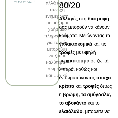
αλλά και τη
80/20
συνεχή
ενημέρωση,
Αλλαγές
στη
διατροφή
μοιράζομαι
σας μπορούν να κάνουν
χρήσιμες
θαύματα. Μειώνοντας τα
πληροφορίες
για το πώς
γαλακτοκομικά
και τις
μπορούμε
τροφές
με υψηλή
να ζούμε
περιεκτικότητα σε ζωικά
καλύτερα –
σωματικά
λιπαρά, καθώς και
και ψυχικά.
ενσωματώνοντας
άπαχα
κρέατα
και
τροφές
όπως
η
βρώμη, τα αμύγδαλα,
το αβοκάντο
και το
ελαιόλαδο
, μπορείτε να