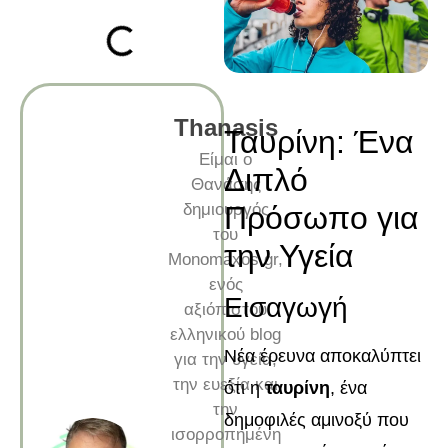
Thanasis
Ταυρίνη: Ένα
Είμαι ο
Διπλό
Θανάσης
δημιουργός
Πρόσωπο για
του
την Υγεία
Monomaxos.gr,
ενός
Εισαγωγή
αξιόπιστου
ελληνικού blog
Νέα έρευνα αποκαλύπτει
για την υγεία,
την ευεξία και
ότι η
ταυρίνη
, ένα
την
δημοφιλές αμινοξύ που
ισορροπημένη