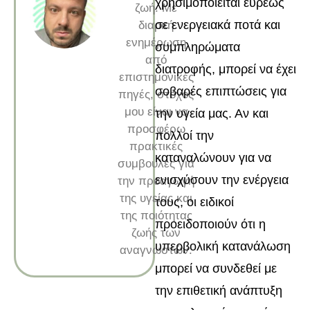
χρησιμοποιείται ευρέως
ζωή. Με
σε ενεργειακά ποτά και
διαρκή
ενημέρωση
συμπληρώματα
από
διατροφής, μπορεί να έχει
επιστημονικές
σοβαρές επιπτώσεις για
πηγές, στόχος
μου είναι να
την υγεία μας. Αν και
προσφέρω
πολλοί την
πρακτικές
καταναλώνουν για να
συμβουλές για
ενισχύσουν την ενέργεια
την προαγωγή
της υγείας και
τους, οι ειδικοί
της ποιότητας
προειδοποιούν ότι η
ζωής των
υπερβολική κατανάλωση
αναγνωστών.
μπορεί να συνδεθεί με
την επιθετική ανάπτυξη