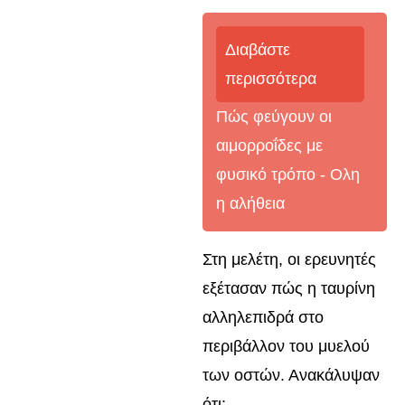
Διαβάστε
περισσότερα
Πώς φεύγουν οι
αιμορροΐδες με
φυσικό τρόπο - Oλη
η αλήθεια
Στη μελέτη, οι ερευνητές
εξέτασαν πώς η ταυρίνη
αλληλεπιδρά στο
περιβάλλον του μυελού
των οστών. Ανακάλυψαν
ότι: