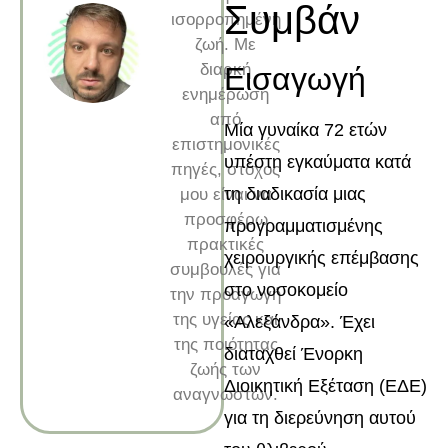
Συμβάν
ισορροπημένη
ζωή. Με
διαρκή
Εισαγωγή
ενημέρωση
από
Μία γυναίκα 72 ετών
επιστημονικές
υπέστη εγκαύματα κατά
πηγές, στόχος
τη διαδικασία μιας
μου είναι να
προσφέρω
προγραμματισμένης
πρακτικές
χειρουργικής επέμβασης
συμβουλές για
στο νοσοκομείο
την προαγωγή
της υγείας και
«Αλεξάνδρα». Έχει
της ποιότητας
διαταχθεί Ένορκη
ζωής των
Διοικητική Εξέταση (ΕΔΕ)
αναγνωστών.
για τη διερεύνηση αυτού