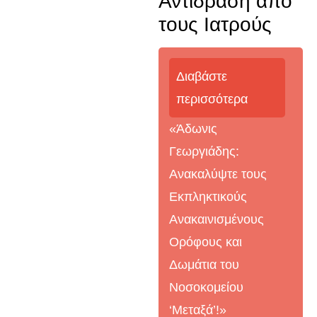
Αντίδραση από
τους Ιατρούς
Διαβάστε
περισσότερα
«Άδωνις
Γεωργιάδης:
Ανακαλύψτε τους
Εκπληκτικούς
Ανακαινισμένους
Ορόφους και
Δωμάτια του
Νοσοκομείου
‘Μεταξά’!»