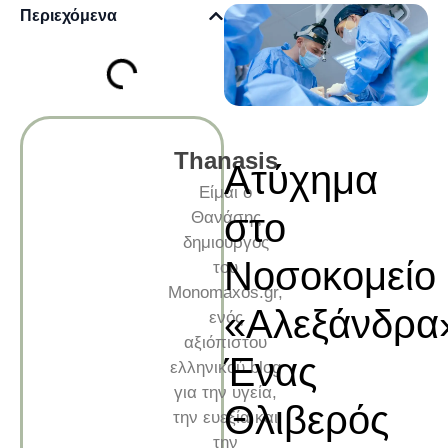
Περιεχόμενα
Thanasis
Ατύχημα
Είμαι ο
στο
Θανάσης
δημιουργός
Νοσοκομείο
του
Monomaxos.gr,
«Αλεξάνδρα
ενός
αξιόπιστου
Ένας
ελληνικού blog
για την υγεία,
Θλιβερός
την ευεξία και
την