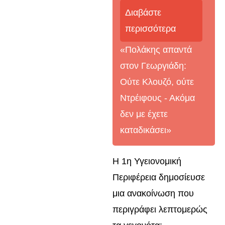
Διαβάστε
περισσότερα
«Πολάκης απαντά
στον Γεωργιάδη:
Ούτε Κλουζό, ούτε
Ντρέιφους - Ακόμα
δεν με έχετε
καταδικάσει»
Η 1η Υγειονομική
Περιφέρεια δημοσίευσε
μια ανακοίνωση που
περιγράφει λεπτομερώς