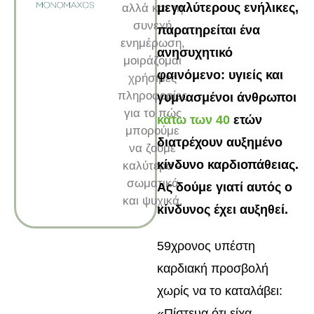
μεγαλύτερους ενήλικες,
αλλά και τη
συνεχή
παρατηρείται ένα
ενημέρωση,
ανησυχητικό
μοιράζομαι
φαινόμενο: υγιείς και
χρήσιμες
πληροφορίες
γυμνασμένοι άνθρωποι
για το πώς
κάτω των 40
ετών
μπορούμε
διατρέχουν αυξημένο
να ζούμε
κίνδυνο καρδιοπάθειας.
καλύτερα –
σωματικά
Ας δούμε γιατί αυτός ο
και ψυχικά.
κίνδυνος έχει αυξηθεί.
59χρονος υπέστη
καρδιακή προσβολή
χωρίς να το καταλάβει:
«Πίστευα ότι είχα