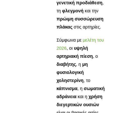
γενετική προδιάθεση
,
τη
φλεγμονή
και την
πρώιμη συσσώρευση
πλάκας
στις αρτηρίες.
Σύμφωνα με
μελέτη του
2026
, οι
υψηλή
αρτηριακή πίεση
, ο
διαβήτης
, η
μη
φυσιολογική
χοληστερίνη
, το
κάπνισμα
, η
σωματική
αδράνεια
και η
χρήση
διεγερτικών ουσιών
είναι οι βασικές αιτίες