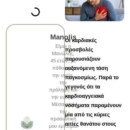
Manolis
Οι καρδιακές
Είμαι ο
προσβολές
Μανώλης,
παρουσιάζουν
45 ετών, με
πάθος για
αυξανόμενη τάση
την υγεία,
παγκοσμίως. Παρά το
την
γεγονός ότι τα
πρόληψη και
καρδιοαγγειακά
την ευεξία.
Μέσα από
νοσήματα παραμένουν
την
μία από τις κύριες
προσωπική
αιτίες θανάτου στους
μου εμπειρία