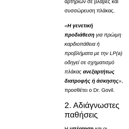
αρτηριών σε βλάβες και
συσσώρευση πλάκας.
«
Η γενετική
προδιάθεση
για πρώιμη
καρδιοπάθεια ή
προβλήματα με την LP(a)
οδηγεί σε σχηματισμό
πλάκας
ανεξαρτήτως
διατροφής ή άσκησης
»
,
προσθέτει ο Dr. Govil.
2. Αδιάγνωστες
παθήσεις
Η
υπέρταση
και οι