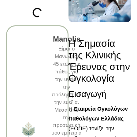
Manolis
Η Σημασία
Είμαι ο
της Κλινικής
Μανώλης,
45 ετών, με
Έρευνας στην
πάθος για
Ογκολογία
την υγεία,
την
Εισαγωγή
πρόληψη και
την ευεξία.
Η
Εταιρεία Ογκολόγων
Μέσα από
την
Παθολόγων Ελλάδας
προσωπική
(ΕΟΠΕ) τονίζει την
μου εμπειρία