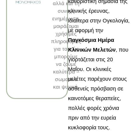
καθοριστική σημασία της
αλλά και τη
κλινικής έρευνας,
συνεχή
ενημέρωση,
ιδιαίτερα στην Ογκολογία,
μοιράζομαι
με αφορμή την
χρήσιμες
Παγκόσμια Ημέρα
πληροφορίες
για το πώς
Κλινικών Μελετών
, που
μπορούμε
γιορτάζεται στις 20
να ζούμε
Μαΐου. Οι κλινικές
καλύτερα –
μελέτες παρέχουν στους
σωματικά
και ψυχικά.
ασθενείς πρόσβαση σε
καινοτόμες θεραπείες,
πολλές φορές χρόνια
πριν από την ευρεία
κυκλοφορία τους.