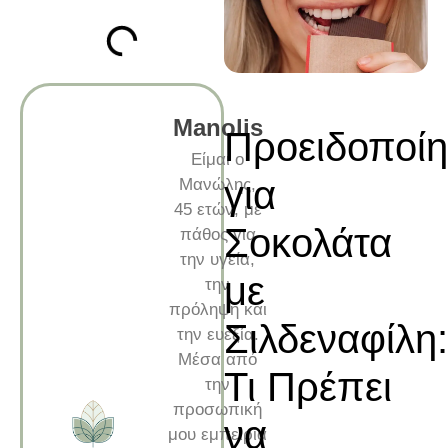
Manolis
Προειδοποί
Είμαι ο
για
Μανώλης,
45 ετών, με
Σοκολάτα
πάθος για
την υγεία,
με
την
πρόληψη και
Σιλδεναφίλη:
την ευεξία.
Μέσα από
Τι Πρέπει
την
προσωπική
να
μου εμπειρία