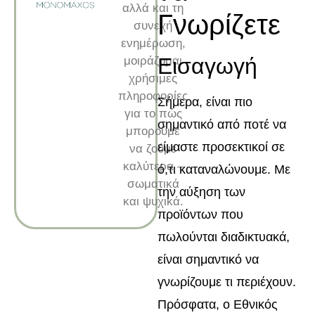
αλλά και τη
Γνωρίζετε
συνεχή
ενημέρωση,
Εισαγωγή
μοιράζομαι
χρήσιμες
πληροφορίες
Σήμερα, είναι πιο
για το πώς
σημαντικό από ποτέ να
μπορούμε
είμαστε προσεκτικοί σε
να ζούμε
καλύτερα –
ό,τι καταναλώνουμε. Με
σωματικά
την αύξηση των
και ψυχικά.
προϊόντων που
πωλούνται διαδικτυακά,
είναι σημαντικό να
γνωρίζουμε τι περιέχουν.
Πρόσφατα, ο Εθνικός