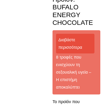
BUFALO
ENERGY
CHOCOLATE
Διαβάστε
περισσότερα
8 τροφές που
ενισχύουν τη
σεξουαλική υγεία –
Η επιστήμη
αποκαλύπτει
Το προϊόν που