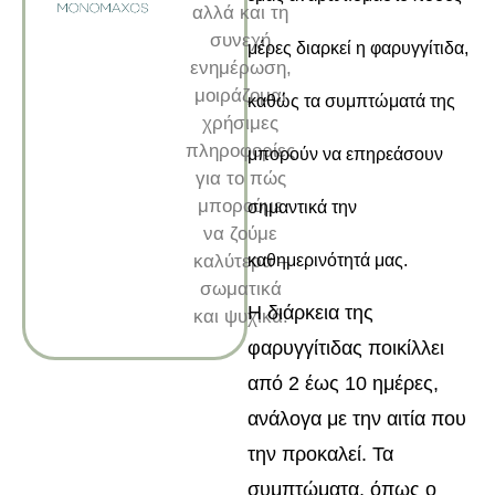
αλλά και τη
συνεχή
μέρες διαρκεί η φαρυγγίτιδα,
ενημέρωση,
μοιράζομαι
καθώς τα συμπτώματά της
χρήσιμες
πληροφορίες
μπορούν να επηρεάσουν
για το πώς
μπορούμε
σημαντικά την
να ζούμε
καλύτερα –
καθημερινότητά μας.
σωματικά
Η διάρκεια της
και ψυχικά.
φαρυγγίτιδας ποικίλλει
από 2 έως 10 ημέρες,
ανάλογα με την αιτία που
την προκαλεί. Τα
συμπτώματα, όπως ο