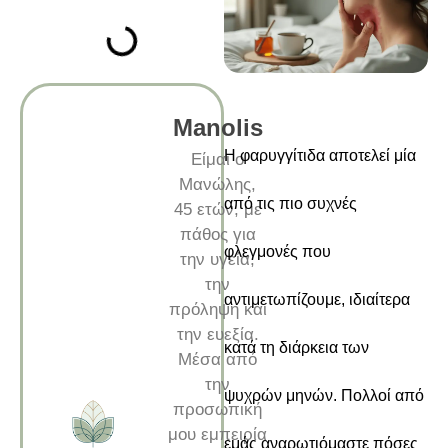
Manolis
Η φαρυγγίτιδα αποτελεί μία
Είμαι ο
Μανώλης,
από τις πιο συχνές
45 ετών, με
πάθος για
φλεγμονές που
την υγεία,
την
αντιμετωπίζουμε, ιδιαίτερα
πρόληψη και
την ευεξία.
κατά τη διάρκεια των
Μέσα από
την
ψυχρών μηνών. Πολλοί από
προσωπική
μου εμπειρία
εμάς αναρωτιόμαστε πόσες